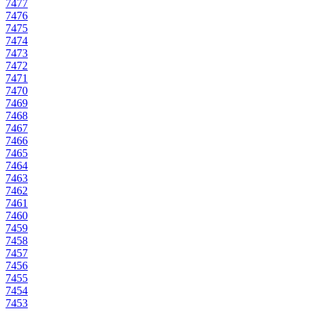
7477
7476
7475
7474
7473
7472
7471
7470
7469
7468
7467
7466
7465
7464
7463
7462
7461
7460
7459
7458
7457
7456
7455
7454
7453