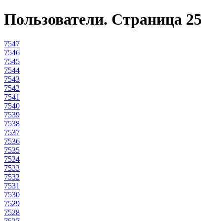
Пользователи. Страница 25
7547
7546
7545
7544
7543
7542
7541
7540
7539
7538
7537
7536
7535
7534
7533
7532
7531
7530
7529
7528