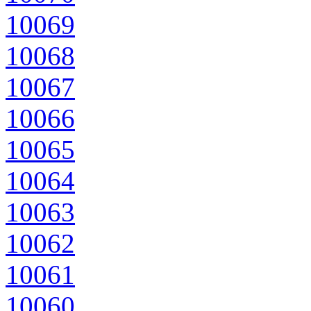
10069
10068
10067
10066
10065
10064
10063
10062
10061
10060