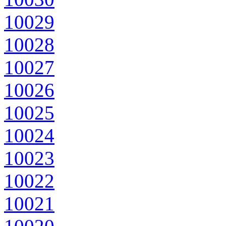
10029
10028
10027
10026
10025
10024
10023
10022
10021