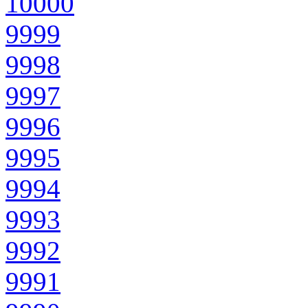
10000
9999
9998
9997
9996
9995
9994
9993
9992
9991