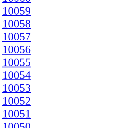
10059
10058
10057
10056
10055
10054
10053
10052
10051
10050