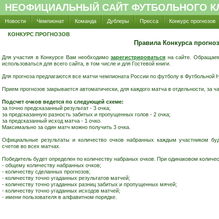
НЕОФИЦИАЛЬНЫЙ САЙТ ФУТБОЛЬНОГО КЛ
Новости
Чемпионат
Команда
Дублеры
Пресса
Конкурс прогнозов
КОНКУРС ПРОГНОЗОВ
Правила Конкурса прогно
Для участия в Конкурсе Вам необходимо
зарегистрироваться
на сайте. Обращаем
использоваться для всего сайта, в том числе и для Гостевой книги.
Для прогноза предлагаются все матчи чемпионата России по футболу в Футбольной Н
Прием прогнозов закрывается автоматически, для каждого матча в отдельности, за ча
Подсчет очков ведется по следующей схеме:
за точно предсказанный результат - 3 очка;
за предсказанную разность забитых и пропущенных голов - 2 очка;
за предсказанный исход матча - 1 очко.
Максимально за один матч можно получить 3 очка.
Официальные результаты и количество очков набранных каждым участником буд
счетов во всех матчах.
Победитель будет определен по количеству набраных очков. При одинаковом количес
- общему количеству набранных очков;
- количеству сделанных прогнозов;
- количеству точно угаданных результатов матчей;
- количеству точно угаданных разниц забитых и пропущенных мячей;
- количеству точно угаданных исходов матчей;
- имени пользователя в алфавитном порядке.