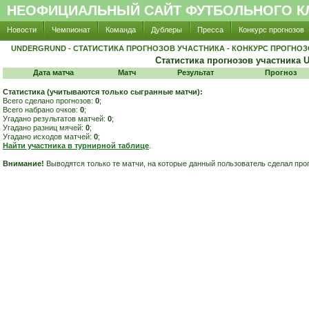
НЕОФИЦИАЛЬНЫЙ САЙТ ФУТБОЛЬНОГО КЛ
Новости
Чемпионат
Команда
Дублеры
Пресса
Конкурс прогнозов
UNDERGRUND - СТАТИСТИКА ПРОГНОЗОВ УЧАСТНИКА - КОНКУРС ПРОГНО
Статистика прогнозов участника 
Дата матча
Матч
Результат
Прогноз
Статистика (учитываются только сыгранные матчи):
Всего сделано прогнозов:
0
;
Всего набрано очков:
0
;
Угадано результатов матчей:
0
;
Угадано разниц мячей:
0
;
Угадано исходов матчей:
0
;
Найти участника в турнирной таблице
.
Внимание!
Выводятся только те матчи, на которые данный пользователь сделал прог