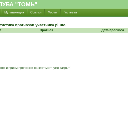
УБА "ТОМЬ"
Мультимедиа
Ссылки
Форум
Гостевая
тистика прогнозов участника pLuto
т
Прогноз
Дата прогноза
ноз и прием прогнозов на этот матч уже закрыт!