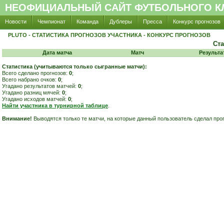
НЕОФИЦИАЛЬНЫЙ САЙТ ФУТБОЛЬНОГО КЛ
Новости
Чемпионат
Команда
Дублеры
Пресса
Конкурс прогнозов
PLUTO - СТАТИСТИКА ПРОГНОЗОВ УЧАСТНИКА - КОНКУРС ПРОГНОЗОВ
Ста
Дата матча
Матч
Результа
Статистика (учитываются только сыгранные матчи):
Всего сделано прогнозов:
0
;
Всего набрано очков:
0
;
Угадано результатов матчей:
0
;
Угадано разниц мячей:
0
;
Угадано исходов матчей:
0
;
Найти участника в турнирной таблице
.
Внимание!
Выводятся только те матчи, на которые данный пользователь сделал прог