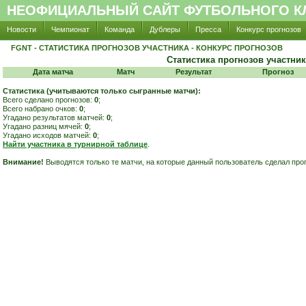
НЕОФИЦИАЛЬНЫЙ САЙТ ФУТБОЛЬНОГО КЛ
Новости
Чемпионат
Команда
Дублеры
Пресса
Конкурс прогнозов
FGNT - СТАТИСТИКА ПРОГНОЗОВ УЧАСТНИКА - КОНКУРС ПРОГНОЗОВ
Статистика прогнозов участни
Дата матча
Матч
Результат
Прогноз
Статистика (учитываются только сыгранные матчи):
Всего сделано прогнозов:
0
;
Всего набрано очков:
0
;
Угадано результатов матчей:
0
;
Угадано разниц мячей:
0
;
Угадано исходов матчей:
0
;
Найти участника в турнирной таблице
.
Внимание!
Выводятся только те матчи, на которые данный пользователь сделал прог