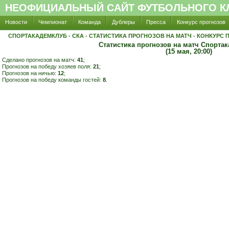
НЕОФИЦИАЛЬНЫЙ САЙТ ФУТБОЛЬНОГО КЛ
Новости
Чемпионат
Команда
Дублеры
Пресса
Конкурс прогнозов
СПОРТАКАДЕМКЛУБ - СКА - СТАТИСТИКА ПРОГНОЗОВ НА МАТЧ - КОНКУРС
Статистика прогнозов на матч Спортак
(15 мая, 20:00)
Сделано прогнозов на матч:
41
;
Прогнозов на победу хозяев поля:
21
;
Прогнозов на ничью:
12
;
Прогнозов на победу команды гостей:
8
.