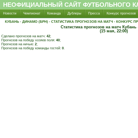
НЕОФИЦИАЛЬНЫЙ САЙТ ФУТБОЛЬНОГО КЛ
Новости
Чемпионат
Команда
Дублеры
Пресса
Конкурс прогнозов
КУБАНЬ - ДИНАМО (БРН) - СТАТИСТИКА ПРОГНОЗОВ НА МАТЧ - КОНКУРС 
Статистика прогнозов на матч Кубань 
(15 мая, 22:00)
Сделано прогнозов на матч:
42
;
Прогнозов на победу хозяев поля:
40
;
Прогнозов на ничью:
2
;
Прогнозов на победу команды гостей:
0
.