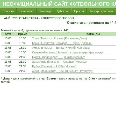
НЕОФИЦИАЛЬНЫЙ САЙТ ФУТБОЛЬНОГО КЛ
Новости
Чемпионат
Команда
Дублеры
Пресса
Конкурс прогнозов
44-Й ТУР - СТАТИСТИКА - КОНКУРС ПРОГНОЗОВ
Статистика прогнозов на 44-й
Матчей в туре:
8
, сделано прогнозов на матчи:
240
.
Дата
Время
Команды
13.05
18:30
Томь (Томск) - Ростов (Ростов-на-Дону)
13.05
18:30
Крылья Советов (Самара) - Терек (Грозный)
13.05
18:30
Амкар (Пермь) - Волга (Нижний-Новгород)
13.05
18:30
Спартак-Нальчик (Нальчик) - Краснодар (Краснодар)
13.05
21:30
Кубань (Краснодар) - Динамо (Москва)
13.05
21:30
Локомотив (Москва) - Спартак (Москва)
13.05
21:30
Рубин (Казань) - ЦСКА (Москва)
13.05
21:30
Анжи (Махачкала) - Зенит (Санкт-Петербург)
*
Дата
- дата проведения матча;
Время
- время начала матча;
Счет
- реальный сч
гостей.