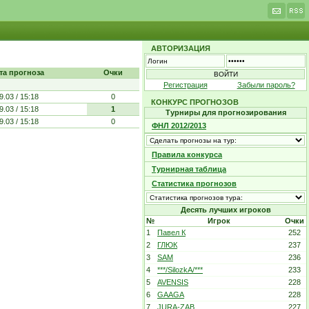
АВТОРИЗАЦИЯ
та прогноза
Очки
Регистрация
Забыли пароль?
9.03 / 15:18
0
КОНКУРС ПРОГНОЗОВ
9.03 / 15:18
1
Турниры для прогнозирования
9.03 / 15:18
0
ФНЛ 2012/2013
Правила конкурса
Турнирная таблица
Статистика прогнозов
Десять лучших игроков
№
Игрок
Очки
1
Павел К
252
2
ГЛЮК
237
3
SAM
236
4
***/SilozkA/***
233
5
AVENSIS
228
6
GAAGA
228
7
JURA-ZAB
227