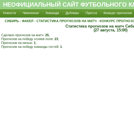
НЕОФИЦИАЛЬНЫЙ САЙТ ФУТБОЛЬНОГО КЛ
Новости
Чемпионат
Команда
Дублеры
Пресса
Конкурс прогнозов
СИБИРЬ - ФАКЕЛ - СТАТИСТИКА ПРОГНОЗОВ НА МАТЧ - КОНКУРС ПРОГНОЗ
Статистика прогнозов на матч Сиб
(27 августа, 15:00)
Сделано прогнозов на матч:
25
;
Прогнозов на победу хозяев поля:
23
;
Прогнозов на ничью:
1
;
Прогнозов на победу команды гостей:
1
.