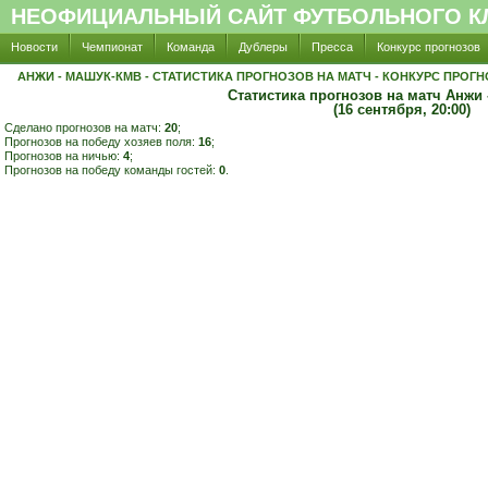
НЕОФИЦИАЛЬНЫЙ САЙТ ФУТБОЛЬНОГО КЛ
Новости
Чемпионат
Команда
Дублеры
Пресса
Конкурс прогнозов
АНЖИ - МАШУК-КМВ - СТАТИСТИКА ПРОГНОЗОВ НА МАТЧ - КОНКУРС ПРОГ
Статистика прогнозов на матч Анжи
(16 сентября, 20:00)
Сделано прогнозов на матч:
20
;
Прогнозов на победу хозяев поля:
16
;
Прогнозов на ничью:
4
;
Прогнозов на победу команды гостей:
0
.