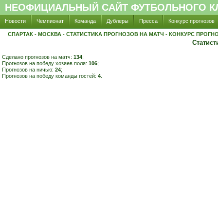
НЕОФИЦИАЛЬНЫЙ САЙТ ФУТБОЛЬНОГО КЛ
Новости
Чемпионат
Команда
Дублеры
Пресса
Конкурс прогнозов
СПАРТАК - МОСКВА - СТАТИСТИКА ПРОГНОЗОВ НА МАТЧ - КОНКУРС ПРОГН
Статист
Сделано прогнозов на матч:
134
;
Прогнозов на победу хозяев поля:
106
;
Прогнозов на ничью:
24
;
Прогнозов на победу команды гостей:
4
.