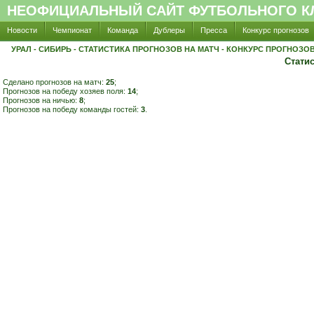
НЕОФИЦИАЛЬНЫЙ САЙТ ФУТБОЛЬНОГО КЛ
Новости
Чемпионат
Команда
Дублеры
Пресса
Конкурс прогнозов
УРАЛ - СИБИРЬ - СТАТИСТИКА ПРОГНОЗОВ НА МАТЧ - КОНКУРС ПРОГНОЗО
Статис
Сделано прогнозов на матч:
25
;
Прогнозов на победу хозяев поля:
14
;
Прогнозов на ничью:
8
;
Прогнозов на победу команды гостей:
3
.