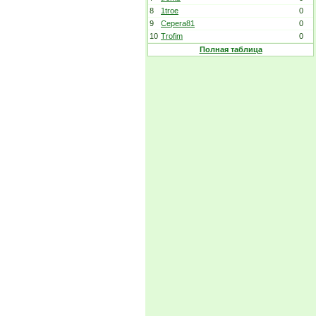
8
1troe
0
9
Cepera81
0
10
Trofim
0
Полная таблица