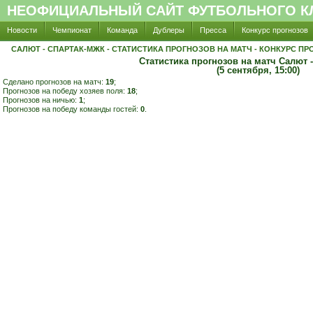
НЕОФИЦИАЛЬНЫЙ САЙТ ФУТБОЛЬНОГО КЛ
Новости
Чемпионат
Команда
Дублеры
Пресса
Конкурс прогнозов
САЛЮТ - СПАРТАК-МЖК - СТАТИСТИКА ПРОГНОЗОВ НА МАТЧ - КОНКУРС П
Статистика прогнозов на матч Салют 
(5 сентября, 15:00)
Сделано прогнозов на матч:
19
;
Прогнозов на победу хозяев поля:
18
;
Прогнозов на ничью:
1
;
Прогнозов на победу команды гостей:
0
.