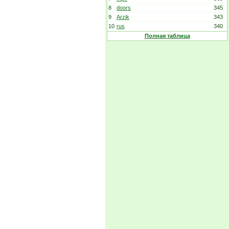
8
doors
345
9
Arzik
343
10
rus
340
Полная таблица