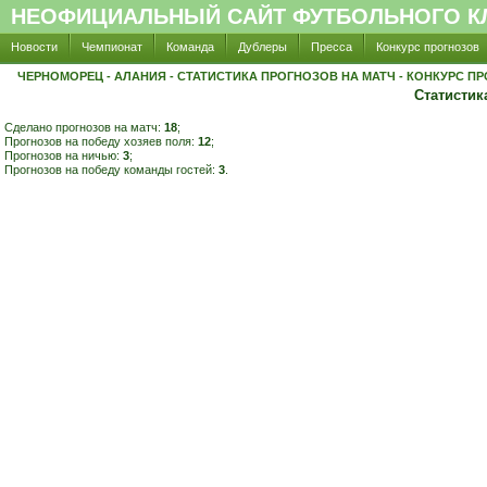
НЕОФИЦИАЛЬНЫЙ САЙТ ФУТБОЛЬНОГО КЛ
Новости
Чемпионат
Команда
Дублеры
Пресса
Конкурс прогнозов
ЧЕРНОМОРЕЦ - АЛАНИЯ - СТАТИСТИКА ПРОГНОЗОВ НА МАТЧ - КОНКУРС П
Статистик
Сделано прогнозов на матч:
18
;
Прогнозов на победу хозяев поля:
12
;
Прогнозов на ничью:
3
;
Прогнозов на победу команды гостей:
3
.