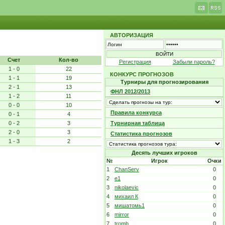
АВТОРИЗАЦИЯ
Счет
Кол-во
Регистрация
Забыли пароль?
1 - 0
22
КОНКУРС ПРОГНОЗОВ
1 - 1
19
Турниры для прогнозирования
2 - 1
13
ФНЛ 2012/2013
1 - 2
11
0 - 0
10
Правила конкурса
0 - 1
4
0 - 2
3
Турнирная таблица
2 - 0
3
Статистика прогнозов
1 - 3
2
Десять лучших игроков
№
Игрок
Очки
1
ChanServ
0
2
e1
0
3
nikolaevic
0
4
михаил К
0
5
мишатомь1
0
6
mirror
0
7
tromb
0