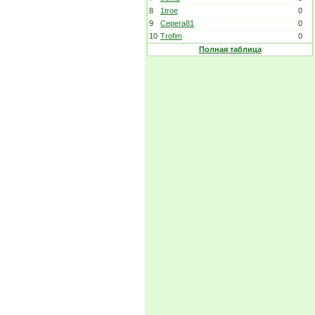
8
1troe
0
9
Cepera81
0
10
Trofim
0
Полная таблица