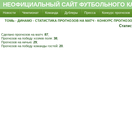
НЕОФИЦИАЛЬНЫЙ САЙТ ФУТБОЛЬНОГО КЛ
Новости
Чемпионат
Команда
Дублеры
Пресса
Конкурс прогнозов
ТОМЬ - ДИНАМО - СТАТИСТИКА ПРОГНОЗОВ НА МАТЧ - КОНКУРС ПРОГНОЗ
Статис
Сделано прогнозов на матч:
87
;
Прогнозов на победу хозяев поля:
38
;
Прогнозов на ничью:
29
;
Прогнозов на победу команды гостей:
20
.