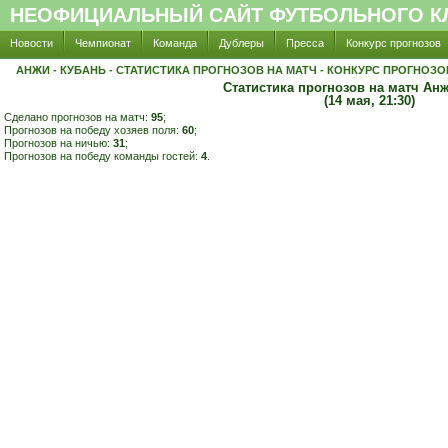
НЕОФИЦИАЛЬНЫЙ САЙТ ФУТБОЛЬНОГО КЛ
Новости
Чемпионат
Команда
Дублеры
Пресса
Конкурс прогнозов
АНЖИ - КУБАНЬ - СТАТИСТИКА ПРОГНОЗОВ НА МАТЧ - КОНКУРС ПРОГНОЗО
Статистика прогнозов на матч Анж
(14 мая, 21:30)
Сделано прогнозов на матч:
95
;
Прогнозов на победу хозяев поля:
60
;
Прогнозов на ничью:
31
;
Прогнозов на победу команды гостей:
4
.