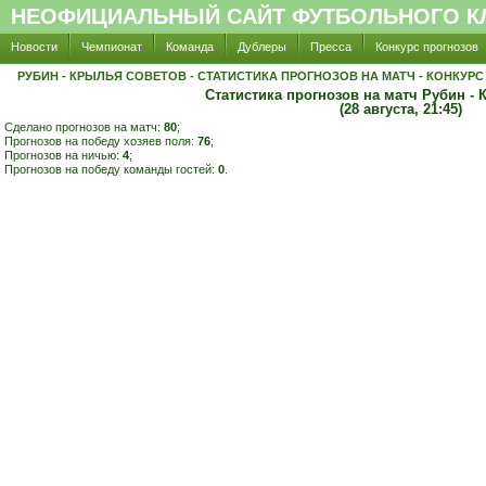
НЕОФИЦИАЛЬНЫЙ САЙТ ФУТБОЛЬНОГО КЛ
Новости
Чемпионат
Команда
Дублеры
Пресса
Конкурс прогнозов
РУБИН - КРЫЛЬЯ СОВЕТОВ - СТАТИСТИКА ПРОГНОЗОВ НА МАТЧ - КОНКУР
Статистика прогнозов на матч Рубин -
(28 августа, 21:45)
Сделано прогнозов на матч:
80
;
Прогнозов на победу хозяев поля:
76
;
Прогнозов на ничью:
4
;
Прогнозов на победу команды гостей:
0
.