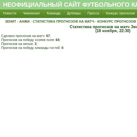
НЕОФИЦИАЛЬНЫЙ САЙТ ФУТБОЛЬНОГО КЛ
Новости
Чемпионат
Команда
Дублеры
Пресса
Конкурс прогнозов
ЗЕНИТ - АНЖИ - СТАТИСТИКА ПРОГНОЗОВ НА МАТЧ - КОНКУРС ПРОГНОЗОВ
Статистика прогнозов на матч Зе
(18 ноября, 22:30)
Сделано прогнозов на матч:
67
;
Прогнозов на победу хозяев поля:
64
;
Прогнозов на ничью:
3
;
Прогнозов на победу команды гостей:
0
.