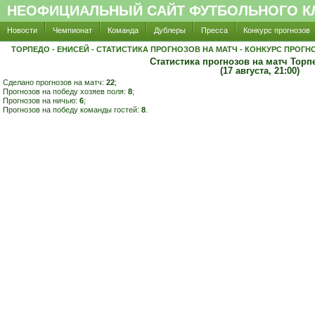
НЕОФИЦИАЛЬНЫЙ САЙТ ФУТБОЛЬНОГО КЛ
Новости
Чемпионат
Команда
Дублеры
Пресса
Конкурс прогнозов
ТОРПЕДО - ЕНИСЕЙ - СТАТИСТИКА ПРОГНОЗОВ НА МАТЧ - КОНКУРС ПРОГН
Статистика прогнозов на матч Торп
(17 августа, 21:00)
Сделано прогнозов на матч:
22
;
Прогнозов на победу хозяев поля:
8
;
Прогнозов на ничью:
6
;
Прогнозов на победу команды гостей:
8
.