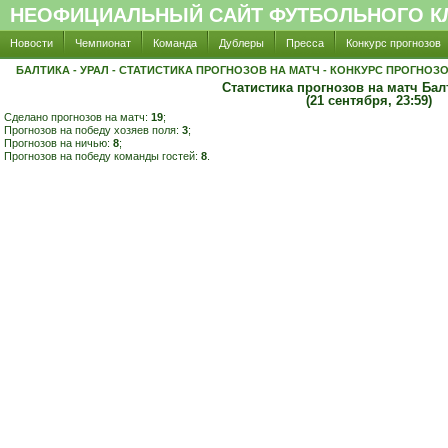
НЕОФИЦИАЛЬНЫЙ САЙТ ФУТБОЛЬНОГО КЛ
Новости
Чемпионат
Команда
Дублеры
Пресса
Конкурс прогнозов
БАЛТИКА - УРАЛ - СТАТИСТИКА ПРОГНОЗОВ НА МАТЧ - КОНКУРС ПРОГНОЗ
Статистика прогнозов на матч Балт
(21 сентября, 23:59)
Сделано прогнозов на матч:
19
;
Прогнозов на победу хозяев поля:
3
;
Прогнозов на ничью:
8
;
Прогнозов на победу команды гостей:
8
.