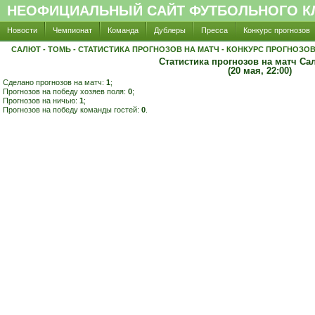
НЕОФИЦИАЛЬНЫЙ САЙТ ФУТБОЛЬНОГО КЛ
Новости
Чемпионат
Команда
Дублеры
Пресса
Конкурс прогнозов
САЛЮТ - ТОМЬ - СТАТИСТИКА ПРОГНОЗОВ НА МАТЧ - КОНКУРС ПРОГНОЗО
Статистика прогнозов на матч Са
(20 мая, 22:00)
Сделано прогнозов на матч:
1
;
Прогнозов на победу хозяев поля:
0
;
Прогнозов на ничью:
1
;
Прогнозов на победу команды гостей:
0
.