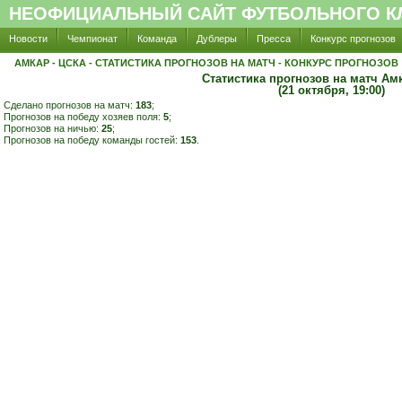
НЕОФИЦИАЛЬНЫЙ САЙТ ФУТБОЛЬНОГО КЛ
Новости
Чемпионат
Команда
Дублеры
Пресса
Конкурс прогнозов
АМКАР - ЦСКА - СТАТИСТИКА ПРОГНОЗОВ НА МАТЧ - КОНКУРС ПРОГНОЗОВ
Статистика прогнозов на матч Ам
(21 октября, 19:00)
Сделано прогнозов на матч:
183
;
Прогнозов на победу хозяев поля:
5
;
Прогнозов на ничью:
25
;
Прогнозов на победу команды гостей:
153
.