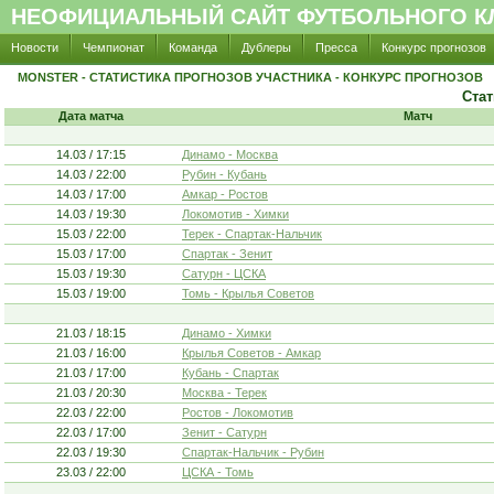
НЕОФИЦИАЛЬНЫЙ САЙТ ФУТБОЛЬНОГО КЛ
Новости
Чемпионат
Команда
Дублеры
Пресса
Конкурс прогнозов
MONSTER - СТАТИСТИКА ПРОГНОЗОВ УЧАСТНИКА - КОНКУРС ПРОГНОЗОВ
Стат
Дата матча
Матч
14.03 / 17:15
Динамо - Москва
14.03 / 22:00
Рубин - Кубань
14.03 / 17:00
Амкар - Ростов
14.03 / 19:30
Локомотив - Химки
15.03 / 22:00
Терек - Спартак-Нальчик
15.03 / 17:00
Спартак - Зенит
15.03 / 19:30
Сатурн - ЦСКА
15.03 / 19:00
Томь - Крылья Советов
21.03 / 18:15
Динамо - Химки
21.03 / 16:00
Крылья Советов - Амкар
21.03 / 17:00
Кубань - Спартак
21.03 / 20:30
Москва - Терек
22.03 / 22:00
Ростов - Локомотив
22.03 / 17:00
Зенит - Сатурн
22.03 / 19:30
Спартак-Нальчик - Рубин
23.03 / 22:00
ЦСКА - Томь