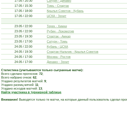
17.05 / 20:30
Сатурн - Динамо
17.05 / 15:30
Томь - Спартак
17.05 / 18:00
Крылья Советов - Кубань
17.05 / 22:00
ЦСКА - Зенит
23.05 / 22:00
Терек - Химки
23.05 / 22:00
Рубин - Локомотив
23.05 / 19:30
Спартак - Амкар
23.05 / 17:00
Сатурн - Томь
24.05 / 22:00
Кубань - ЦСКА
24.05 / 19:30
Спартак-Нальчик - Крылья Советов
24.05 / 17:00
Москва - Ростов
24.05 / 17:00
Динамо - Зенит
Статистика (учитываются только сыгранные матчи):
Всего сделано прогнозов:
72
;
Всего набрано очков:
62
;
Угадано результатов матчей:
9
;
Угадано разниц мячей:
11
;
Угадано исходов матчей:
13
;
Найти участника в турнирной таблице
.
Внимание!
Выводятся только те матчи, на которые данный пользователь сделал прог