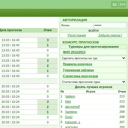
АВТОРИЗАЦИЯ
Дата прогноза
Очки
Регистрация
Забыли пароль?
13.03 / 16:43
3
КОНКУРС ПРОГНОЗОВ
13.03 / 16:43
1
Турниры для прогнозирования
13.03 / 16:43
0
ФНЛ 2012/2013
13.03 / 16:43
0
13.03 / 16:43
3
Правила конкурса
13.03 / 16:43
2
Турнирная таблица
13.03 / 16:43
1
13.03 / 16:43
0
Статистика прогнозов
20.03 / 10:24
0
Десять лучших игроков
20.03 / 10:24
0
№
Игрок
Очки
1
Valdem
213
20.03 / 10:24
0
2
Klint
213
20.03 / 10:24
3
3
abrosimoff
208
20.03 / 10:24
2
4
Santiego
208
20.03 / 10:24
1
5
DodJ
208
20.03 / 10:24
0
6
kapustin_s
207
20.03 / 10:24
0
7
artichoke
203