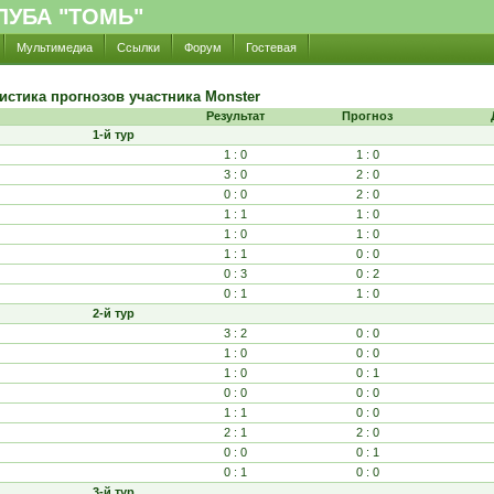
УБА "ТОМЬ"
Мультимедиа
Ссылки
Форум
Гостевая
истика прогнозов участника Monster
Результат
Прогноз
1-й тур
1 : 0
1 : 0
3 : 0
2 : 0
0 : 0
2 : 0
1 : 1
1 : 0
1 : 0
1 : 0
1 : 1
0 : 0
0 : 3
0 : 2
0 : 1
1 : 0
2-й тур
3 : 2
0 : 0
1 : 0
0 : 0
1 : 0
0 : 1
0 : 0
0 : 0
1 : 1
0 : 0
2 : 1
2 : 0
0 : 0
0 : 1
0 : 1
0 : 0
3-й тур