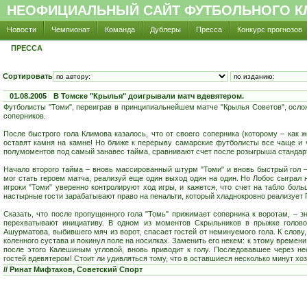
НЕОФИЦИАЛЬНЫЙ САЙТ ФУТБОЛЬНОГО КЛ
Новости
Чемпионат
Команда
Дублеры
Пресса
Конкурс прогнозов
ПРЕССА
Сортировать
01.08.2005
В Томске "Крылья" доигрывали матч вдевятером.
Футболисты "Томи", переиграв в принципиальнейшем матче "Крылья Советов", осло
соперников.
После быстрого гола Климова казалось, что от своего соперника (которому – как ж
оставят камня на камне! Но ближе к перерыву самарские футболисты все чаще и ч
полумоментов под самый занавес тайма, сравнивают счет после розыгрыша стандарт
Начало второго тайма – вновь массированный штурм "Томи" и вновь быстрый гол –
мог стать героем матча, реализуй еще один выход один на один. Но Лобос сыграл
игроки "Томи" уверенно контролируют ход игры, и кажется, что счет на табло боль
настырные гости зарабатывают право на пенальти, который хладнокровно реализует 
Сказать, что после пропущенного гола "Томь" прижимает соперника к воротам, – зн
перехватывают инициативу. В одном из моментов Скрыльников в прыжке голово
Ашурматова, выбившего мяч из ворот, спасает гостей от неминуемого гола. К слову
коленного сустава и покинул поле на носилках. Заменить его некем: к этому време
после этого Калешиным угловой, вновь приводит к голу. Последовавшее через не
гостей вдевятером! Стоит ли удивляться тому, что в оставшиеся несколько минут х
// Ринат Мифтахов, Советский Спорт