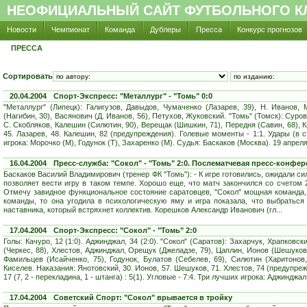
НЕОФИЦИАЛЬНЫЙ САЙТ ФУТБОЛЬНОГО КЛ
Новости
Чемпионат
Команда
Дублеры
Пресса
Конкурс прогнозов
ПРЕССА
Сортировать
20.04.2004
Спорт-Экспресс
: "Металлург" - "Томь" 0:0
"Металлург" (Липецк): Галигузов, Давыдов, Чумаченко (Лазарев, 39), Н. Иванов,
(Нагибин, 30), Васянович (Д. Иванов, 56), Петухов, Жуковский. "Томь" (Томск): Суро
С. Скобляков, Калешин (Силютин, 90), Верещак (Шишкин, 71), Передня (Савин, 68), Ки
45. Лазарев, 48. Калешин, 82 (предупреждения). Голевые моменты - 1:1. Удары (в ств
игрока: Морочко (М), Годунок (Т), Захаренко (М). Судья: Баскаков (Москва). 19 апреля
16.04.2004
Пресс-служба
: "Сокол" - "Томь" 2:0. Послематчевая пресс-конфер
Баскаков Василий Владимирович (тренер ФК "Томь"): - К игре готовились, ожидали с
позволяет вести игру в таком темпе. Хорошо еще, что матч закончился со счетом 2
Отмечу завидное функциональное состояние саратовцев, "Сокол" мощная команда
команды, то она угодила в психологическую яму и игра показала, что выбраться
наставника, который встряхнет коллектив. Корешков Александр Иванович (гл...
17.04.2004
Спорт-Экспресс
: "Сокол" - "Томь" 2:0
Голы: Качуро, 12 (1:0). Аджинджал, 34 (2:0). "Сокол" (Саратов): Захарчук, Храпковс
(Черкес, 88), Хлестов, Аджинджал, Орещук (Джеладзе, 79), Цаплин, Ионов (Шешуков,
Фамильцев (Исайченко, 75), Годунок, Булатов (Себелев, 69), Силютин (Харитонов
Киселев. Наказания: Янотовский, 30. Ионов, 57. Шешуков, 71. Хлестов, 74 (предупреж
17 (7, 2 - перекладина, 1 - штанга) : 5(1). Угловые - 7:4. Три лучших игрока: Аджинджал 
17.04.2004
Советский Спорт
: "Сокол" врывается в тройку