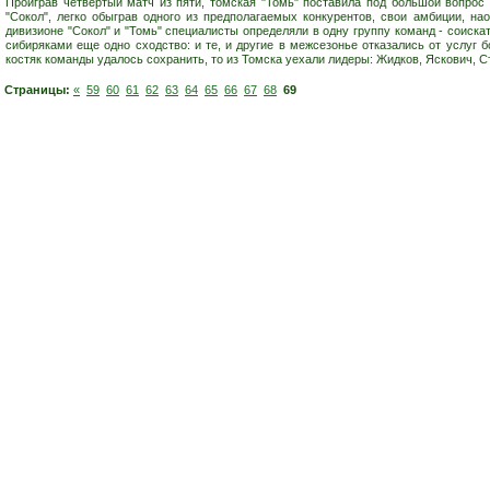
Проиграв четвертый матч из пяти, томская "Томь" поставила под большой вопрос 
"Сокол", легко обыграв одного из предполагаемых конкурентов, свои амбиции, на
дивизионе "Сокол" и "Томь" специалисты определяли в одну группу команд - соиска
сибиряками еще одно сходство: и те, и другие в межсезонье отказались от услуг
костяк команды удалось сохранить, то из Томска уехали лидеры: Жидков, Яскович, Ст
Страницы:
«
59
60
61
62
63
64
65
66
67
68
69