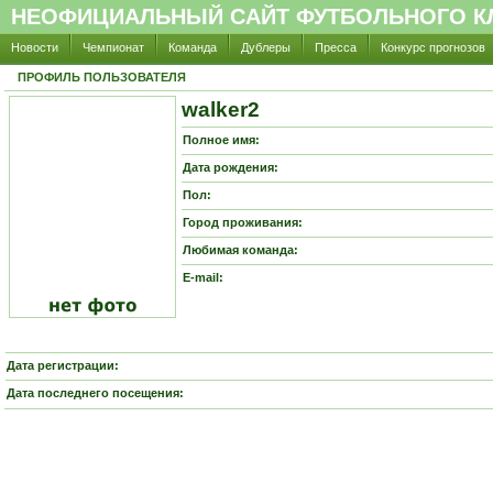
НЕОФИЦИАЛЬНЫЙ САЙТ ФУТБОЛЬНОГО КЛ
Новости
Чемпионат
Команда
Дублеры
Пресса
Конкурс прогнозов
ПРОФИЛЬ ПОЛЬЗОВАТЕЛЯ
walker2
Полное имя:
Дата рождения:
Пол:
Город проживания:
Любимая команда:
E-mail:
Дата регистрации:
Дата последнего посещения: